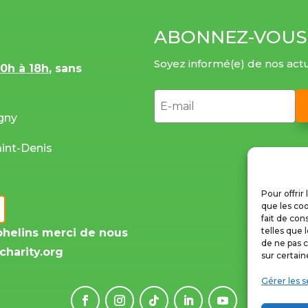
ABONNEZ-VOUS
Soyez informé(e) de nos actu
10h à 18h
, sans
igny
aint-Denis
Pour offrir
que les coo
fait de con
telles que 
phelins merci de nous
de ne pas c
charity.org
sur certain
Gérer les s