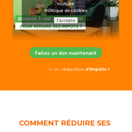
Youtube
Politique de cookies
J’accepte
Faites un don maintenant
!
s
t
p
ô
m
'
i
Déduction fiscale
COMMENT R
É
DUIRE SES