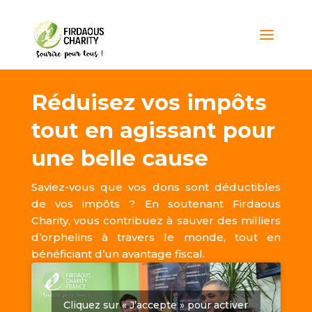
Réduisez vos impôts
tout en agissant pour
une belle cause
Saviez-vous que vos dons sont déductibles
de vos impôts ? En soutenant Firdaous
Charity, vous contribuez à sauver des milliers
d’orphelins à travers le monde, tout en
bénéficiant d’un avantage fiscal.
Cliquez sur « J’accepte » pour activer