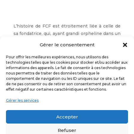
L’histoire de FCF est étroitement liée à celle de
sa fondatrice, qui, ayant grandi orpheline dans un
environnement marqué par la précarité, a
Gérer le consentement
transformé ses défis en une force au service des
enfants et des familles vulnérables. Son
Pour offrir les meilleures expériences, nous utilisons des
technologies telles que les cookies pour stocker et/ou accéder aux
engagement personnel guide l’association avec
informations des appareils. Le fait de consentir à ces technologies
conviction et rigueur, faisant de FCF une
nous permettra de traiter des données telles que le
organisation capable de combiner solidarité
comportement de navigation ou les ID uniques sur ce site. Le fait
de ne pas consentir ou de retirer son consentement peut avoir un
immédiate et transformation durable.
effet négatif sur certaines caractéristiques et fonctions.
L’école FCF s’inscrit dans la continuité et de
Gérer les services
l’engagement intergénérationnel. Depuis sa
création, la première génération de donateurs a
Accepter
soutenu durablement l’association. Aujourd’hui,
leurs enfants s’engagent à leur tour comme
Refuser