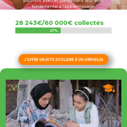
pourront exercer pleinement leur droit
fondamental à l’apprentissage.
28 243€/60 000€ collectés
47%
47%
J'OFFRE UN KITS SCOLAIRE À UN ORPHELIN