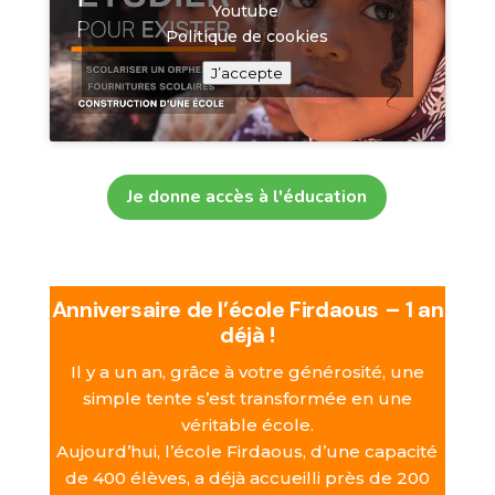
Youtube
Politique de cookies
J’accepte
Je donne accès à l'éducation
JE FAIS UN DON
Anniversaire de l’école Firdaous – 1 an
déjà !
Il y a un an, grâce à votre générosité, une
simple tente s’est transformée en une
véritable école.
Aujourd’hui, l’école Firdaous, d’une capacité
de 400 élèves, a déjà accueilli près de 200