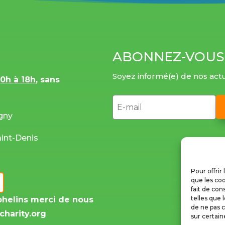
ABONNEZ-VOUS
Soyez informé(e) de nos actu
10h à 18h
, sans
igny
aint-Denis
Pour offrir
que les coo
fait de con
telles que 
phelins merci de nous
de ne pas c
charity.org
sur certain