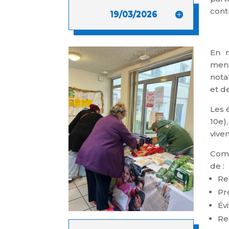
cont
19/03/2026
En m
mens
nota
et d
Les 
10e)
vive
Comm
de :
Re
Pr
Év
Re