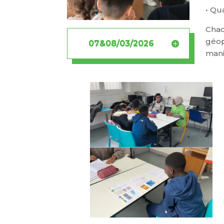
• Qu
Chaq
géop
07&08/03/2026
mani