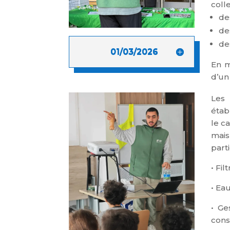
coll
de
de
de
01/03/2026
En m
d’un
Les 
étab
le c
mais
part
• Fil
• Ea
• Ge
con