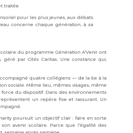
t traitée
nsoriel pour les plus jeunes, aux débats
l’eau concerne chaque génération, à sa
scolaire du programme Génération A’Venir ont
 géré par Cités Caritas. Une constance qui,
ccompagné quatre collégiens — de la 6e à la
rtion sociale. Même lieu, mêmes visages, même
 force du dispositif.
Dans des environnements
 représentent un repère fixe et rassurant. Un
compagné.
ity poursuit un objectif clair : faire en sorte
 son avenir scolaire.
Parce que l’égalité des
nt, semaine après semaine.