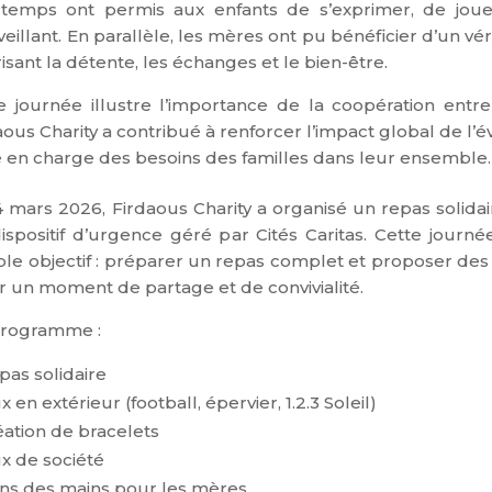
temps ont permis aux enfants de s’exprimer, de joue
veillant.
En parallèle, les mères ont pu bénéficier d’un vér
risant la détente, les échanges et le bien-être.
e journée illustre l’importance de la coopération entr
aous Charity a contribué à renforcer l’impact global de 
e en charge des besoins des familles dans leur ensemble.
4
m
ar
s 2026, F
ir
da
ou
s Ch
arity
a
o
rga
n
i
s
é un
r
epas s
ol
i
da
i
is
p
os
itif
d’urg
en
ce géré p
a
r
Cités
C
arita
s.
Cette journé
le objectif : préparer un repas complet et proposer des a
r un moment de partage et de convivialité.
programme :
pas solidaire
x en extérieur (football, épervier, 1.2.3 Soleil)
éation de bracelets
ux de société
ins des mains pour les mères