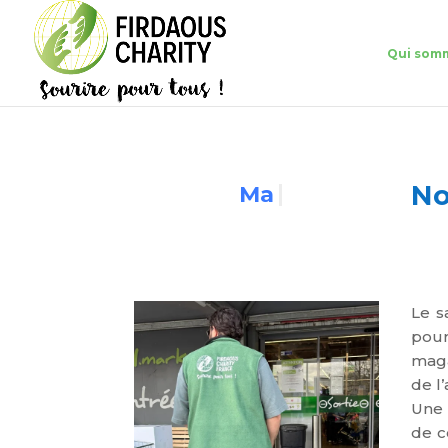
Qui som
No
Le s
p
our
maga
de l’
Une 
de c