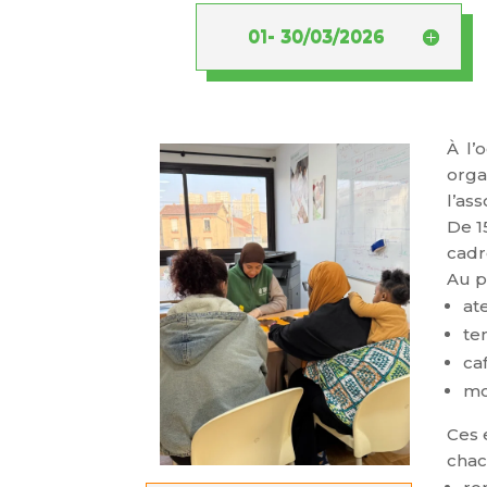
01- 30/03/2026
À l’
orga
l’ass
De 1
cadr
Au 
at
te
ca
mo
Ces 
cha