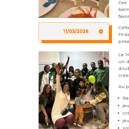
Ces 
bien
favo
Cett
11/03/2026
Fird
pris
Le
1
u
n
d
doub
crée
Au 
Re
jeu
cr
je
so