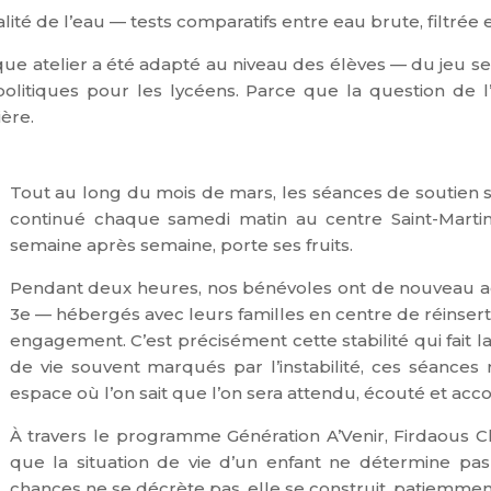
alité de l’eau — tests comparatifs entre eau brute, filtrée e
ue atelier a été adapté au niveau des élèves — du jeu se
olitiques pour les lycéens. Parce que la question de 
ère.
Tout au long du mois de mars, les séances de soutien 
continué chaque samedi matin au centre Saint-Martin,
semaine après semaine, porte ses fruits.
Pendant deux heures, nos bénévoles ont de nouveau a
3e — hébergés avec leurs familles en centre de réinse
engagement. C’est précisément cette stabilité qui fait la
de vie souvent marqués par l’instabilité, ces séances
espace où l’on sait que l’on sera attendu, écouté et ac
À travers le programme Génération A’Venir, Firdaous Char
que la situation de vie d’un enfant ne détermine pas
chances ne se décrète pas, elle se construit, patiemme