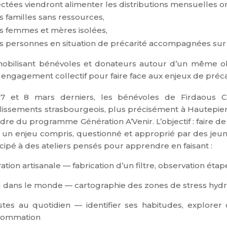
ectées viendront alimenter les distributions mensuelles org
s familles sans ressources,
s femmes et mères isolées,
s personnes en situation de précarité accompagnées sur l
obilisant bén
évoles et do
nateurs autour d’un même obj
 engagement collectif po
ur faire face aux enjeux de préca
7 et 8 mars derniers, les bénévoles de Firdaous Ch
lissements strasbourgeois, plus précisément à Hautepie
adre du programme Génération A’Venir.
L’objectif : faire
 un enjeu compris, questionné et approprié par des jeu
icipé à des ateliers pensés pour apprendre en faisant :
tration artisanale — fabrication d’un filtre, observation éta
u dans le monde — cartographie des zones de stress hydriq
stes au quotidien — identifier ses habitudes, explorer
sommation