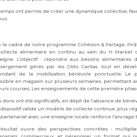
temps ont permis de créer une dynamique collective, favor
ous.
 le cadre de notre programme Cohésion & Partage, Firdao
ollecte alimentaire en continu au sein du H Market d’
seigne. L’objectif : répondre aux besoins alimentaire
bergement gérés par les Cités Caritas, tout en dév
ndant de la mobilisation bénévole ponctuelle. Le p
ssible en magasin sur plusieurs semaines, permettant aux
eurs courses. Les enseignements de cette première phas
s dons ont été significatifs, en dépit de l’absence de béné
 dispositif valide un modèle de collecte continue, plus ré
 partenariat avec une enseigne locale renforce l’ancrage te
ésultat ouvre des perspectives concrètes : multiplie
enariats commerciaux, et pérenniser un format qui op