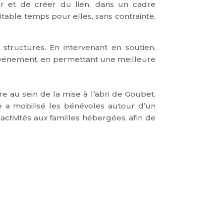
r et de créer du lien, dans un cadre
itable temps pour elles, sans contrainte,
e structures.
En intervenant en soutien,
l’événement, en permettant une meilleure
r
e
au
se
i
n
d
e
l
a m
i
s
e à l’ab
r
i
de Goub
e
t,
e a mobilisé les bénévoles autour d’un
ctivités aux familles hébergées, afin de