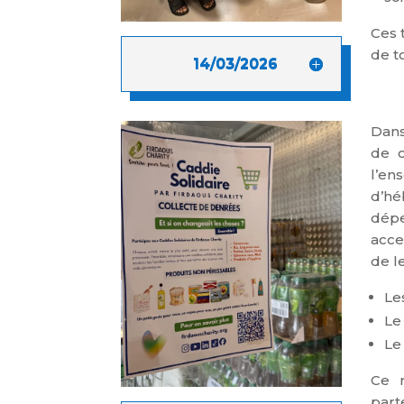
Ces 
de t
14/03/2026
Dans
de c
l’en
d’hé
dépe
acce
de l
Le
Le
Le
Ce r
part