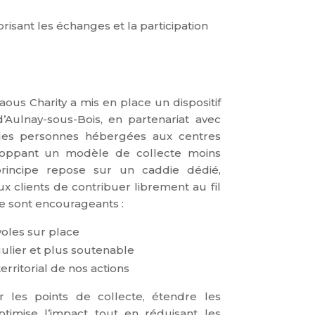
isant les échanges et la participation
us Charity a mis en place un dispositif
Aulnay-sous-Bois, en partenariat avec
s des personnes hébergées aux centres
eloppant un modèle de collecte moins
rincipe repose sur un caddie dédié,
 clients de contribuer librement au fil
e sont encourageants :
voles sur place
gulier et plus soutenable
rritorial de nos actions
r les points de collecte, étendre les
timise l’impact tout en réduisant les