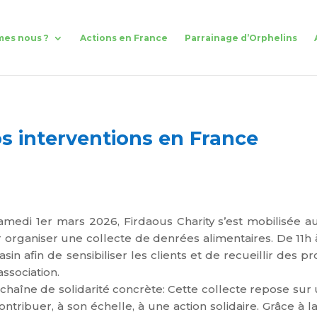
mes nous ?
Actions en France
Parrainage d’Orphelins
s interventions en France
amedi 1er mars 2026, Firdaous
Charity s’est mobilisée 
 organiser une collecte de denrées alimentaires.
De 11h 
sin afin de sensibiliser les clients et de recueillir des p
association.
chaîne
de s
olida
rité concrète:
Cette collecte repose sur 
ontribuer, à son échelle, à une action solidaire. Grâce à