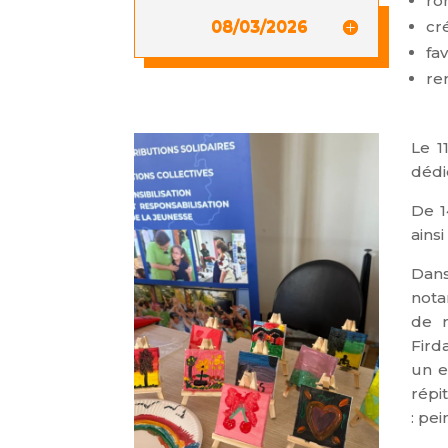
ro
cr
08/03/2026
fa
re
Le 1
dédi
De 1
ains
Dans
nota
de r
Fird
un e
répi
:
pei