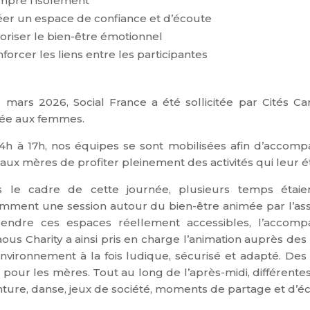
mpre l’isolement
éer un espace de confiance et d’écoute
voriser le bien-être émotionnel
nforcer les liens entre les participantes
1 mars 2026, Social France a été sollicitée par Cités Ca
ée aux femmes.
4h à 17h, nos équipes se sont mobilisées afin d’accomp
i aux mères de profiter pleinement des activités qui leur 
 le cadre de cette journée, plusieurs temps étai
mment une session autour du bien-être animée par l’asso
endre ces espaces réellement accessibles, l’accompa
aous Charity a ainsi pris en charge l’animation auprès des
nvironnement à la fois ludique, sécurisé et adapté.
Des 
t pour les mères.
Tout au long de l’après-midi, différente
nture,
danse,
jeux de société,
moments de partage et d’é