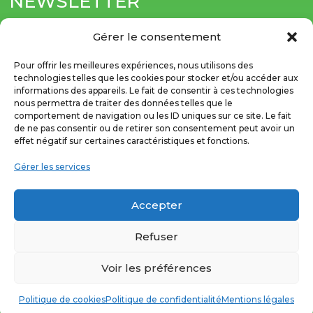
NEWSLETTER
Soyez informé(e) de nos actualités directement par
Gérer le consentement
e-mail.
Pour offrir les meilleures expériences, nous utilisons des
technologies telles que les cookies pour stocker et/ou accéder aux
informations des appareils. Le fait de consentir à ces technologies
nous permettra de traiter des données telles que le
comportement de navigation ou les ID uniques sur ce site. Le fait
de ne pas consentir ou de retirer son consentement peut avoir un
S'abonner
effet négatif sur certaines caractéristiques et fonctions.
Gérer les services
Accepter
Refuser
Voir les préférences
Copyright © 2026 FCF. Tous Droits Réservés |
|
|
Mentions légales
Politique de confidentialité
Politique de cookies
Politique de confidentialité
Mentions légales
Politique de cookies(UE)