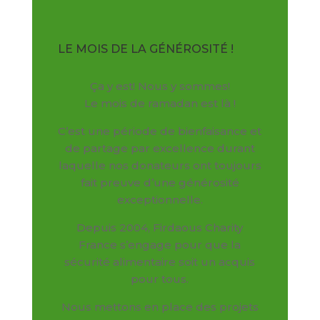
LE MOIS DE LA GÉNÉROSITÉ !
Ça y est! Nous y sommes!
Le mois de ramadan est là !
C’est une période de bienfaisance et
de partage par excellence durant
laquelle nos donateurs ont toujours
fait preuve d’une générosité
exceptionnelle.
Depuis 2004, Firdaous Charity
France s’engage pour que la
sécurité alimentaire soit un acquis
pour tous.
Nous mettons en place des projets