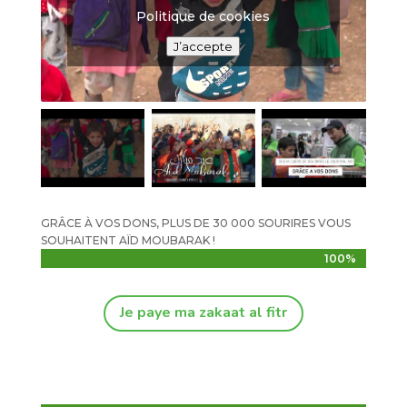
Politique de cookies
J’accepte
GRÂCE À VOS DONS, PLUS DE 30 000 SOURIRES VOUS
SOUHAITENT AÏD MOUBARAK !
100%
100%
Je paye ma zakaat al fitr